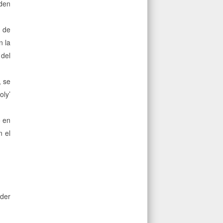
eden
o de
n la
 del
, se
oly’
o en
n el
der