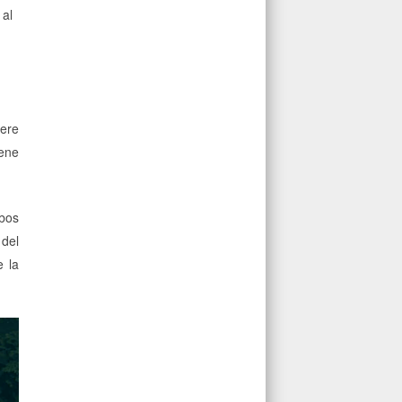
 al
ere
iene
mbos
 del
e la