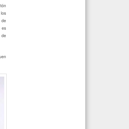
otón
 los
s de
 es
o de
buen