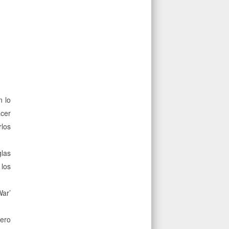
n lo
acer
rlos
glas
 los
War’
pero