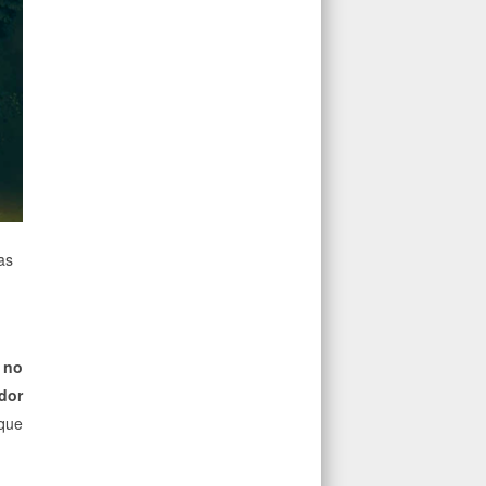
as
 no
dor
 que