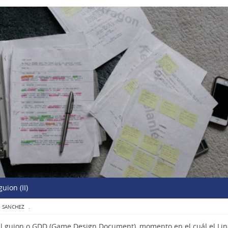
uion (II)
O SANCHEZ
.
el guion o GDD (Game Design Document), momento en el cuál el Lin