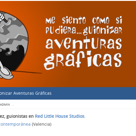
onizar Aventuras Gráficas
 ADMIN
.
ez, guionistas en
Red Little House Studios
.
 contemporánea
(Valencia)