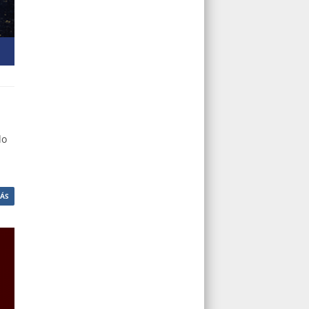
do
MÁS