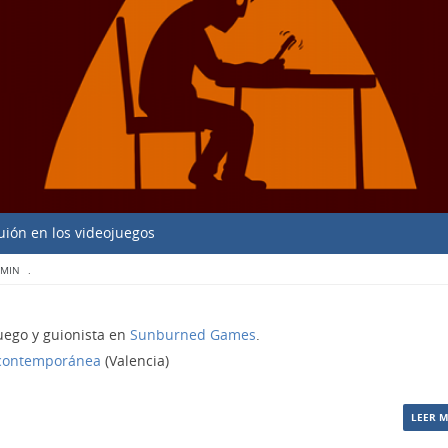
uión en los videojuegos
DMIN
.
uego y guionista en
Sunburned Games
.
 contemporánea
(Valencia)
LEER 