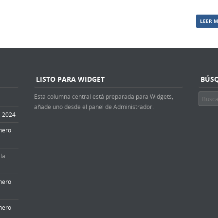
LEER 
LISTO PARA WIDGET
BÚS
Esta columna central está preparada para Widgets,
Buscar
añade uno desde el panel de Administrador.
4, 2024
nero
la
nero
nero