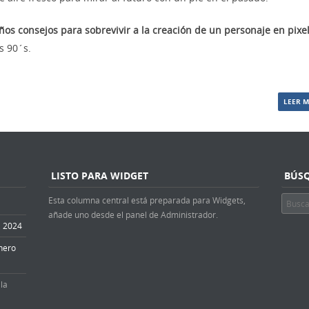
s consejos para sobrevivir a la creación de un personaje en pixel
s 90´s.
LEER 
LISTO PARA WIDGET
BÚS
Esta columna central está preparada para Widgets,
Buscar
añade uno desde el panel de Administrador.
4, 2024
nero
la