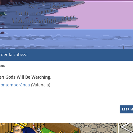
erder la cabeza
MIN
.
en Gods Will Be Watching.
 contemporánea
(Valencia)
LEER 