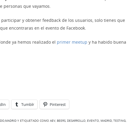
de personas que vayamos.
 participar y obtener feedback de los usuarios, solo tienes que
n que encontraras en el evento de Facebook.
 donde ya hemos realizado el
primer meetup
y ha habido buena
dIn
Tumblr
Pinterest
ADO
,
MADRID
Y ETIQUETADO COMO
AEV
,
BEERS
,
DESARROLLO
,
EVENTO
,
MADRID
,
TESTING
,