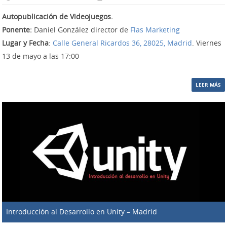
Autopublicación de Videojuegos.
Ponente:
Daniel González director de
Flas Marketing
Lugar y Fecha
:
Calle General Ricardos 36, 28025, Madrid
. Viernes
13
de mayo
a las 17:00
LEER MÁS
Introducción al Desarrollo en Unity – Madrid