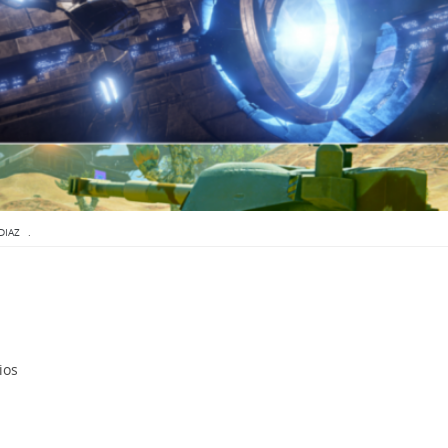
DIAZ
.
ios