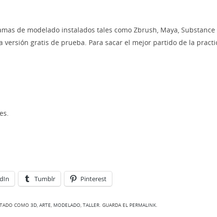
ramas de modelado instalados tales como Zbrush, Maya, Substance 
 versión gratis de prueba. Para sacar el mejor partido de la practi
es.
dIn
Tumblr
Pinterest
ETADO COMO
3D
,
ARTE
,
MODELADO
,
TALLER
. GUARDA EL
PERMALINK
.