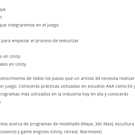
aya.
h.
y que integraremos en el juego.
s para empezar el proceso de texturizar.
es en Unity.
ales en Unity.
conocimiento de todos los pasos que un artista 3d necesita realizar
un juego. Conocerás prácticas utilizadas en estudios AAA como EA 
 programas más utilizados en la industria hoy en día y conocerás
.
tos acerca de programas de modelado (Maya, 3ds Max), escultura
ubstance) y game engines (Unity, Unreal, Marmoset).