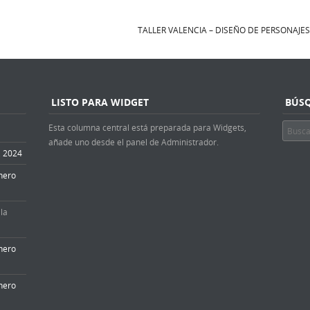
TALLER VALENCIA – DISEÑO DE PERSONAJE
adas
LISTO PARA WIDGET
BÚS
Esta columna central está preparada para Widgets,
Buscar
añade uno desde el panel de Administrador.
4, 2024
nero
la
nero
nero